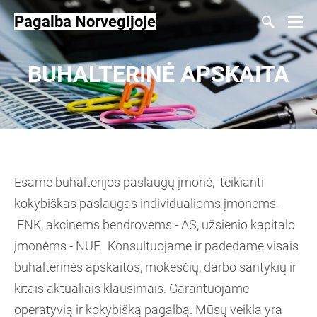
Pagalba Norvegijoje
BUHALTERINĖ APSKAITA
Esame buhalterijos paslaugų įmonė, teikianti
kokybiškas paslaugas individualioms įmonėms-
ENK, akcinėms bendrovėms - AS, užsienio kapitalo
įmonėms - NUF. Konsultuojame ir padedame visais
buhalterinės apskaitos, mokesčių, darbo santykių ir
kitais aktualiais klausimais. Garantuojame
operatyvią ir kokybišką pagalbą. Mūsų veikla yra